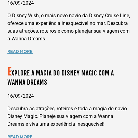
COM
16/09/2024
A
O Disney Wish, o mais novo navio da Disney Cruise Line,
WANNA
DREAMS
oferece uma experiência inesquecível no mar. Descubra
suas atrações, roteiros e como planejar sua viagem com
a Wanna Dreams.
EXPLORE
READ MORE
A
MAGIA
E
DO
XPLORE A MAGIA DO DISNEY MAGIC COM A
DISNEY
WANNA DREAMS
WISH:
O
16/09/2024
NOVO
NAVIO
Descubra as atrações, roteiros e toda a magia do navio
DA
Disney Magic. Planeje sua viagem com a Wanna
DISNEY
Dreams e viva uma experiência inesquecível!
CRUISE
LINE
EXPLORE
READ MORE