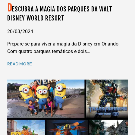
D
ESCUBRA A MAGIA DOS PARQUES DA WALT
DISNEY WORLD RESORT
20/03/2024
Prepare-se para viver a magia da Disney em Orlando!
Com quatro parques temáticos e dois…
DESCUBRA
READ MORE
A
MAGIA
DOS
PARQUES
DA
WALT
DISNEY
WORLD
RESORT