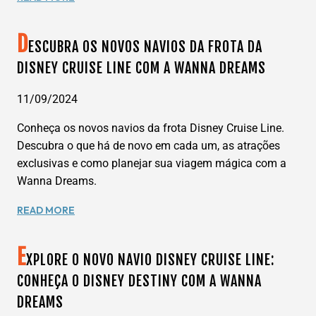
COM
A
A
MAGIA
WANNA
D
DO
ESCUBRA OS NOVOS NAVIOS DA FROTA DA
DREAMS
DISNEY
DISNEY CRUISE LINE COM A WANNA DREAMS
MAGIC
COM
11/09/2024
A
WANNA
Conheça os novos navios da frota Disney Cruise Line.
DREAMS
Descubra o que há de novo em cada um, as atrações
exclusivas e como planejar sua viagem mágica com a
Wanna Dreams.
DESCUBRA
READ MORE
OS
NOVOS
E
NAVIOS
XPLORE O NOVO NAVIO DISNEY CRUISE LINE:
DA
CONHEÇA O DISNEY DESTINY COM A WANNA
FROTA
DREAMS
DA