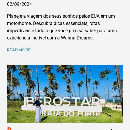
02/09/2024
SUA
PRÓXIMA
Planeje a viagem dos seus sonhos pelos EUA em um
AVENTURA
motorhome. Descubra dicas essenciais, rotas
COM
imperdíveis e tudo o que você precisa saber para uma
A
experiência incrível com a Wanna Dreams.
WANNA
DREAMS
EXPLORANDO
READ MORE
OS
EUA
EM
UM
MOTORHOME:
GUIA
COMPLETO
PARA
UMA
AVENTURA
INESQUECÍVEL