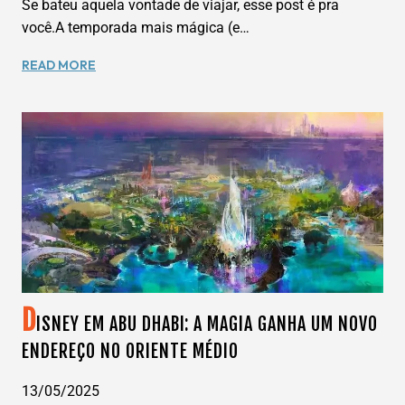
Se bateu aquela vontade de viajar, esse post é pra
você.A temporada mais mágica (e…
VAI
READ MORE
TER
FESTA
SIM!
A
DISNEY
DIVULGOU
AS
DATAS
DA
HALLOWEEN
PARTY
2025
D
ISNEY EM ABU DHABI: A MAGIA GANHA UM NOVO
ENDEREÇO NO ORIENTE MÉDIO
13/05/2025