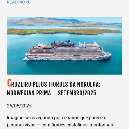
VIVA
READ MORE
A
AVENTURA
DA
SUA
VIDA:
EXPEDIÇÃO
MOTORHOME
WANNA
DREAMS
–
YELLOWSTONE
2026
C
RUZEIRO PELOS FIORDES DA NORUEGA:
NORWEGIAN PRIMA – SETEMBRO/2025
26/05/2025
Imagine-se navegando por cenários que parecem
pinturas vivas — com fiordes cristalinos, montanhas