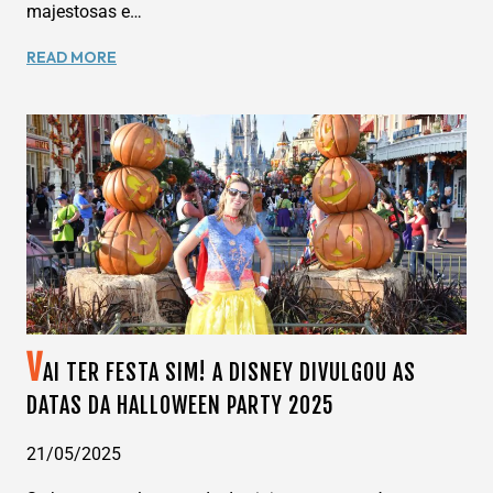
majestosas e…
CRUZEIRO
READ MORE
PELOS
FIORDES
DA
NORUEGA:
NORWEGIAN
PRIMA
–
SETEMBRO/2025
V
AI TER FESTA SIM! A DISNEY DIVULGOU AS
DATAS DA HALLOWEEN PARTY 2025
21/05/2025