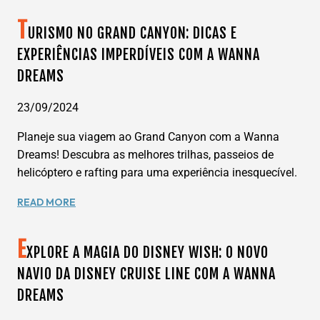
LAS
T
VEGAS:
URISMO NO GRAND CANYON: DICAS E
EXPERIÊNCIAS
EXPERIÊNCIAS IMPERDÍVEIS COM A WANNA
INCRÍVEIS
DREAMS
NA
CIDADE
DO
23/09/2024
ENTRETENIMENTO
Planeje sua viagem ao Grand Canyon com a Wanna
COM
A
Dreams! Descubra as melhores trilhas, passeios de
WANNA
helicóptero e rafting para uma experiência inesquecível.
DREAMS
TURISMO
READ MORE
NO
GRAND
E
CANYON:
XPLORE A MAGIA DO DISNEY WISH: O NOVO
DICAS
NAVIO DA DISNEY CRUISE LINE COM A WANNA
E
DREAMS
EXPERIÊNCIAS
IMPERDÍVEIS