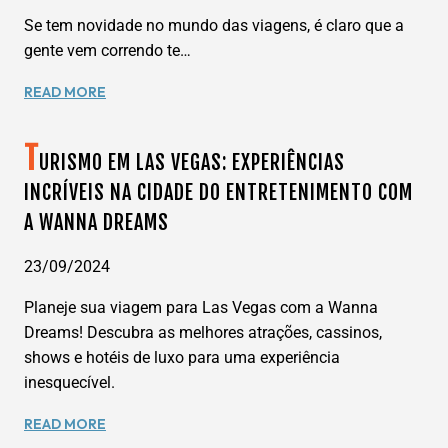
Se tem novidade no mundo das viagens, é claro que a
gente vem correndo te…
DISNEY
READ MORE
EM
ABU
T
DHABI:
URISMO EM LAS VEGAS: EXPERIÊNCIAS
A
INCRÍVEIS NA CIDADE DO ENTRETENIMENTO COM
MAGIA
A WANNA DREAMS
GANHA
UM
NOVO
23/09/2024
ENDEREÇO
Planeje sua viagem para Las Vegas com a Wanna
NO
ORIENTE
Dreams! Descubra as melhores atrações, cassinos,
MÉDIO
shows e hotéis de luxo para uma experiência
inesquecível.
TURISMO
READ MORE
EM