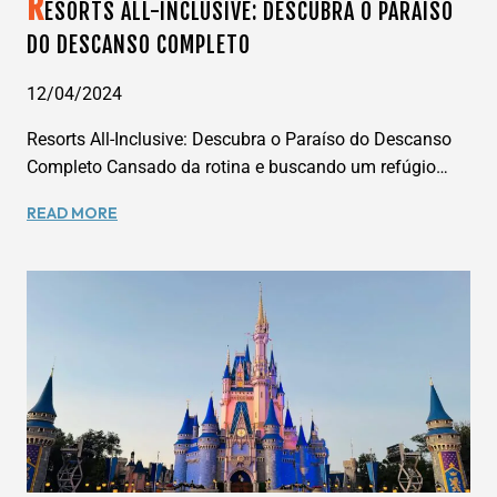
R
ESORTS ALL-INCLUSIVE: DESCUBRA O PARAÍSO
DO DESCANSO COMPLETO
12/04/2024
Resorts All-Inclusive: Descubra o Paraíso do Descanso
Completo Cansado da rotina e buscando um refúgio…
RESORTS
READ MORE
ALL-
INCLUSIVE:
DESCUBRA
O
PARAÍSO
DO
DESCANSO
COMPLETO