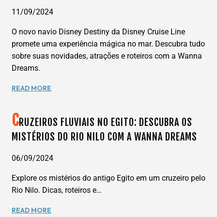
DISNEY
CRUISE
11/09/2024
LINE
O novo navio Disney Destiny da Disney Cruise Line
COM
A
promete uma experiência mágica no mar. Descubra tudo
WANNA
sobre suas novidades, atrações e roteiros com a Wanna
DREAMS
Dreams.
EXPLORE
READ MORE
O
NOVO
C
NAVIO
RUZEIROS FLUVIAIS NO EGITO: DESCUBRA OS
DISNEY
MISTÉRIOS DO RIO NILO COM A WANNA DREAMS
CRUISE
LINE:
06/09/2024
CONHEÇA
O
Explore os mistérios do antigo Egito em um cruzeiro pelo
DISNEY
Rio Nilo. Dicas, roteiros e…
DESTINY
COM
CRUZEIROS
READ MORE
A