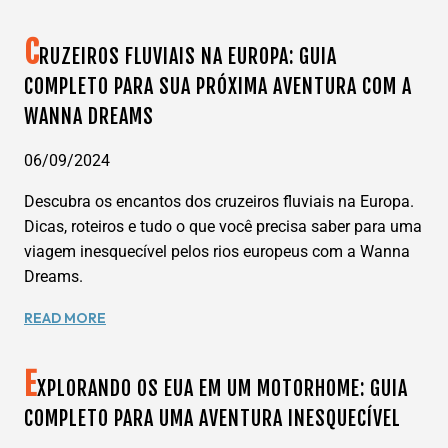
FLUVIAIS
WANNA
NO
DREAMS
C
EGITO:
RUZEIROS FLUVIAIS NA EUROPA: GUIA
DESCUBRA
COMPLETO PARA SUA PRÓXIMA AVENTURA COM A
OS
WANNA DREAMS
MISTÉRIOS
DO
RIO
06/09/2024
NILO
Descubra os encantos dos cruzeiros fluviais na Europa.
COM
A
Dicas, roteiros e tudo o que você precisa saber para uma
WANNA
viagem inesquecível pelos rios europeus com a Wanna
DREAMS
Dreams.
CRUZEIROS
READ MORE
FLUVIAIS
NA
E
EUROPA:
XPLORANDO OS EUA EM UM MOTORHOME: GUIA
GUIA
COMPLETO PARA UMA AVENTURA INESQUECÍVEL
COMPLETO
PARA