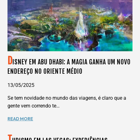
DISNEY
DIVULGOU
AS
DATAS
DA
HALLOWEEN
PARTY
2025
D
ISNEY EM ABU DHABI: A MAGIA GANHA UM NOVO
ENDEREÇO NO ORIENTE MÉDIO
13/05/2025
Se tem novidade no mundo das viagens, é claro que a
gente vem correndo te…
DISNEY
READ MORE
EM
ABU
T
DHABI: