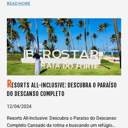
EXPLORANDO
READ MORE
OS
EUA
EM
UM
MOTORHOME:
GUIA
COMPLETO
PARA
UMA
AVENTURA
INESQUECÍVEL
R
ESORTS ALL-INCLUSIVE: DESCUBRA O PARAÍSO
DO DESCANSO COMPLETO
12/04/2024
Resorts All-Inclusive: Descubra o Paraíso do Descanso
Completo Cansado da rotina e buscando um refúgio…