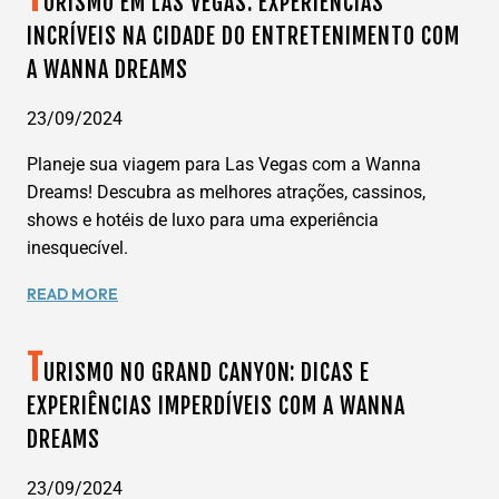
URISMO EM LAS VEGAS: EXPERIÊNCIAS
A
INCRÍVEIS NA CIDADE DO ENTRETENIMENTO COM
MAGIA
A WANNA DREAMS
GANHA
UM
NOVO
23/09/2024
ENDEREÇO
Planeje sua viagem para Las Vegas com a Wanna
NO
ORIENTE
Dreams! Descubra as melhores atrações, cassinos,
MÉDIO
shows e hotéis de luxo para uma experiência
inesquecível.
TURISMO
READ MORE
EM
LAS
T
VEGAS:
URISMO NO GRAND CANYON: DICAS E
EXPERIÊNCIAS
EXPERIÊNCIAS IMPERDÍVEIS COM A WANNA
INCRÍVEIS
DREAMS
NA
CIDADE
DO
23/09/2024