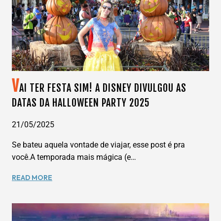
SENSAÇÃO
DA
UNIVERSAL
EM
ORLANDO
JÁ
ESTÁ
V
AI TER FESTA SIM! A DISNEY DIVULGOU AS
DE
PORTAS
DATAS DA HALLOWEEN PARTY 2025
ABERTAS!
21/05/2025
Se bateu aquela vontade de viajar, esse post é pra
você.A temporada mais mágica (e…
VAI
READ MORE
TER
FESTA
SIM!
A