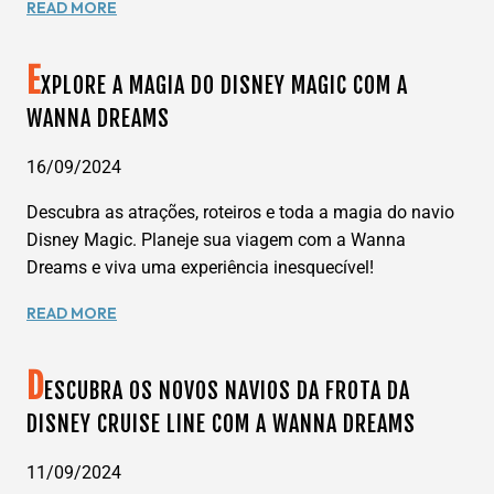
EXPLORE
READ MORE
A
MAGIA
E
DO
XPLORE A MAGIA DO DISNEY MAGIC COM A
DISNEY
WANNA DREAMS
WISH:
O
16/09/2024
NOVO
NAVIO
Descubra as atrações, roteiros e toda a magia do navio
DA
Disney Magic. Planeje sua viagem com a Wanna
DISNEY
Dreams e viva uma experiência inesquecível!
CRUISE
LINE
EXPLORE
READ MORE
COM
A
A
MAGIA
WANNA
D
DO
ESCUBRA OS NOVOS NAVIOS DA FROTA DA
DREAMS
DISNEY
DISNEY CRUISE LINE COM A WANNA DREAMS
MAGIC
COM
11/09/2024
A