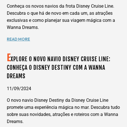
WANNA
Conheça os novos navios da frota Disney Cruise Line.
DREAMS
Descubra o que há de novo em cada um, as atrações
exclusivas e como planejar sua viagem mágica com a
Wanna Dreams.
DESCUBRA
READ MORE
OS
NOVOS
E
NAVIOS
XPLORE O NOVO NAVIO DISNEY CRUISE LINE:
DA
CONHEÇA O DISNEY DESTINY COM A WANNA
FROTA
DREAMS
DA
DISNEY
CRUISE
11/09/2024
LINE
O novo navio Disney Destiny da Disney Cruise Line
COM
A
promete uma experiência mágica no mar. Descubra tudo
WANNA
sobre suas novidades, atrações e roteiros com a Wanna
DREAMS
Dreams.