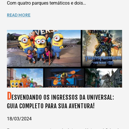
Com quatro parques temáticos e dois…
DESCUBRA
READ MORE
A
MAGIA
DOS
PARQUES
DA
WALT
DISNEY
WORLD
RESORT
D
ESVENDANDO OS INGRESSOS DA UNIVERSAL:
GUIA COMPLETO PARA SUA AVENTURA!
18/03/2024