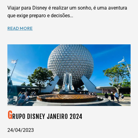
Viajar para Disney é realizar um sonho, é uma aventura
que exige preparo e decisões…
WANNA
READ MORE
DREAMS
VIAGENS:
DESVENDANDO
OS
INGRESSOS
DA
DISNEY
G
RUPO DISNEY JANEIRO 2024
24/04/2023