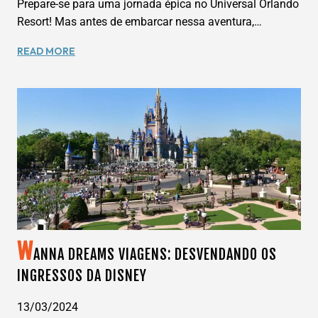
Prepare-se para uma jornada épica no Universal Orlando
Resort! Mas antes de embarcar nessa aventura,…
DESVENDANDO
READ MORE
OS
INGRESSOS
DA
UNIVERSAL:
GUIA
COMPLETO
PARA
SUA
AVENTURA!
W
ANNA DREAMS VIAGENS: DESVENDANDO OS
INGRESSOS DA DISNEY
13/03/2024