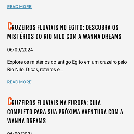
EXPLORE
READ MORE
O
NOVO
C
NAVIO
RUZEIROS FLUVIAIS NO EGITO: DESCUBRA OS
DISNEY
MISTÉRIOS DO RIO NILO COM A WANNA DREAMS
CRUISE
LINE:
06/09/2024
CONHEÇA
O
Explore os mistérios do antigo Egito em um cruzeiro pelo
DISNEY
Rio Nilo. Dicas, roteiros e…
DESTINY
COM
CRUZEIROS
READ MORE
A
FLUVIAIS
WANNA
NO
DREAMS
C
EGITO:
RUZEIROS FLUVIAIS NA EUROPA: GUIA
DESCUBRA
COMPLETO PARA SUA PRÓXIMA AVENTURA COM A
OS
WANNA DREAMS
MISTÉRIOS
DO
RIO