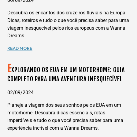
06/09/2024
NILO
Descubra os encantos dos cruzeiros fluviais na Europa.
COM
A
Dicas, roteiros e tudo o que você precisa saber para uma
WANNA
viagem inesquecível pelos rios europeus com a Wanna
DREAMS
Dreams.
CRUZEIROS
READ MORE
FLUVIAIS
NA
E
EUROPA:
XPLORANDO OS EUA EM UM MOTORHOME: GUIA
GUIA
COMPLETO PARA UMA AVENTURA INESQUECÍVEL
COMPLETO
PARA
02/09/2024
SUA
PRÓXIMA
Planeje a viagem dos seus sonhos pelos EUA em um
AVENTURA
motorhome. Descubra dicas essenciais, rotas
COM
imperdíveis e tudo o que você precisa saber para uma
A
experiência incrível com a Wanna Dreams.
WANNA
DREAMS