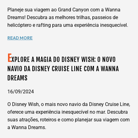
ENTRETENIMENTO
Planeje sua viagem ao Grand Canyon com a Wanna
COM
A
Dreams! Descubra as melhores trilhas, passeios de
WANNA
helicóptero e rafting para uma experiência inesquecível.
DREAMS
TURISMO
READ MORE
NO
GRAND
E
CANYON:
XPLORE A MAGIA DO DISNEY WISH: O NOVO
DICAS
NAVIO DA DISNEY CRUISE LINE COM A WANNA
E
DREAMS
EXPERIÊNCIAS
IMPERDÍVEIS
COM
16/09/2024
A
O Disney Wish, o mais novo navio da Disney Cruise Line,
WANNA
DREAMS
oferece uma experiência inesquecível no mar. Descubra
suas atrações, roteiros e como planejar sua viagem com
a Wanna Dreams.