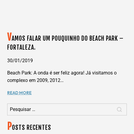
V
AMOS FALAR UM POUQUINHO DO BEACH PARK –
FORTALEZA.
30/01/2019
Beach Park: A onda é ser feliz agora! Já visitamos o
complexo em 2009, 2012…
VAMOS
READ MORE
FALAR
Pesquisar por:
UM
POUQUINHO
DO
P
BEACH
OSTS RECENTES
PARK