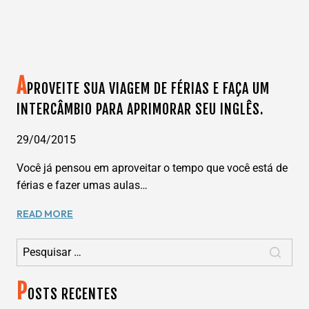
A
PROVEITE SUA VIAGEM DE FÉRIAS E FAÇA UM
INTERCÂMBIO PARA APRIMORAR SEU INGLÊS.
29/04/2015
Você já pensou em aproveitar o tempo que você está de
férias e fazer umas aulas…
APROVEITE
READ MORE
SUA
Pesquisar por:
VIAGEM
DE
FÉRIAS
P
E
OSTS RECENTES
FAÇA