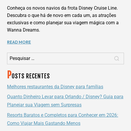
Conheça os novos navios da frota Disney Cruise Line.
Descubra o que há de novo em cada um, as atrações
exclusivas e como planejar sua viagem mágica com a
Wanna Dreams.
DESCUBRA
READ MORE
OS
Pesquisar por:
NOVOS
NAVIOS
DA
P
FROTA
OSTS RECENTES
DA
DISNEY
Melhores restaurantes da Disney para famílias
CRUISE
Quanto Dinheiro Levar para Orlando / Disney? Guia para
LINE
Planejar sua Viagem sem Surpresas
COM
A
Resorts Baratos e Completos para Conhecer em 2026:
WANNA
Como Viajar Mais Gastando Menos
DREAMS