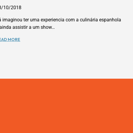
3/10/2018
á imaginou ter uma experiencia com a culinária espanhola
 ainda assistir a um show…
TAPA
EAD MORE
TORO
–
COMIDA
ESPANHOLA
COM
DANÇA
FLAMENCA
EM
ORLANDO.