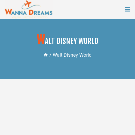
Skip
to
content
W
ALT DISNEY WORLD
/
Walt Disney World