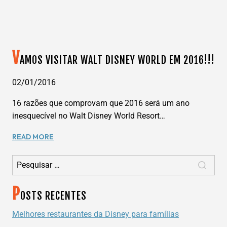
V
AMOS VISITAR WALT DISNEY WORLD EM 2016!!!
02/01/2016
16 razões que comprovam que 2016 será um ano
inesquecível no Walt Disney World Resort…
VAMOS
READ MORE
VISITAR
Pesquisar por:
WALT
DISNEY
WORLD
P
EM
OSTS RECENTES
2016!!!
Melhores restaurantes da Disney para famílias