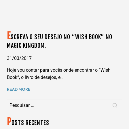
E
SCREVA O SEU DESEJO NO “WISH BOOK” NO
MAGIC KINGDOM.
31/03/2017
Hoje vou contar para vocês onde encontrar o “Wish
Book“, o livro de desejos, e…
ESCREVA
READ MORE
O
Pesquisar por:
SEU
DESEJO
NO
P
“WISH
OSTS RECENTES
BOOK”