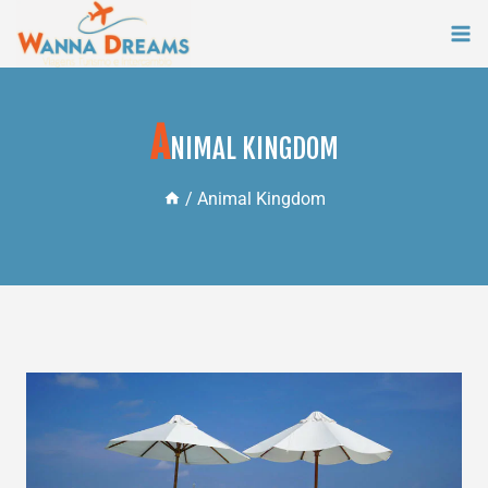
Skip
to
content
A
NIMAL KINGDOM
/
Animal Kingdom