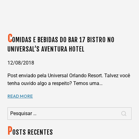
C
OMIDAS E BEBIDAS DO BAR 17 BISTRO NO
UNIVERSAL’S AVENTURA HOTEL
12/08/2018
Post enviado pela Universal Orlando Resort. Talvez você
tenha ouvido algo a respeito? Temos uma…
COMIDAS
READ MORE
E
Pesquisar por:
BEBIDAS
DO
BAR
P
17
OSTS RECENTES
BISTRO