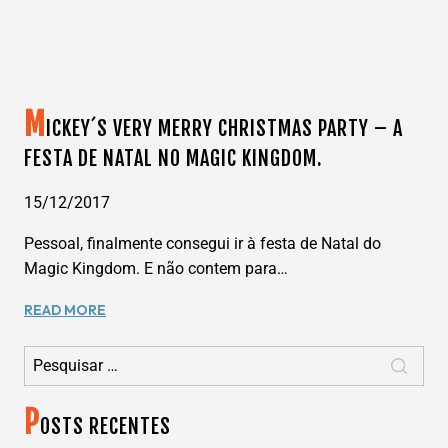
M
ICKEY´S VERY MERRY CHRISTMAS PARTY – A
FESTA DE NATAL NO MAGIC KINGDOM.
15/12/2017
Pessoal, finalmente consegui ir à festa de Natal do
Magic Kingdom. E não contem para…
MICKEY
READ MORE
´S
Pesquisar por:
VERY
MERRY
CHRISTMAS
P
PARTY
OSTS RECENTES
–