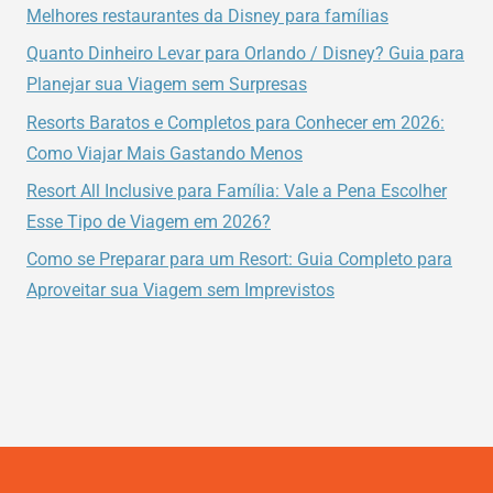
A
Melhores restaurantes da Disney para famílias
FESTA
Quanto Dinheiro Levar para Orlando / Disney? Guia para
DE
Planejar sua Viagem sem Surpresas
NATAL
NO
Resorts Baratos e Completos para Conhecer em 2026:
MAGIC
Como Viajar Mais Gastando Menos
KINGDOM.
Resort All Inclusive para Família: Vale a Pena Escolher
Esse Tipo de Viagem em 2026?
Como se Preparar para um Resort: Guia Completo para
Aproveitar sua Viagem sem Imprevistos