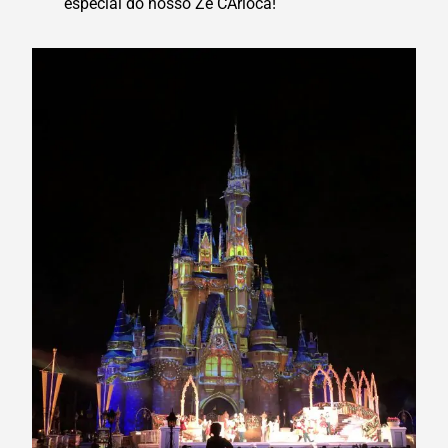
especial do nosso Zé CArioca!