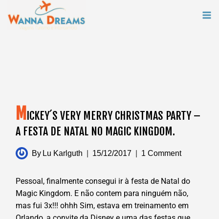
Skip
to
content
M
ICKEY´S VERY MERRY CHRISTMAS PARTY –
A FESTA DE NATAL NO MAGIC KINGDOM.
By
Lu Karlguth
15/12/2017
1 Comment
Pessoal, finalmente consegui ir à festa de Natal do
Magic Kingdom. E não contem para ninguém não,
mas fui 3x!!! ohhh Sim, estava em treinamento em
Orlando, a convite da Disney e uma das festas que