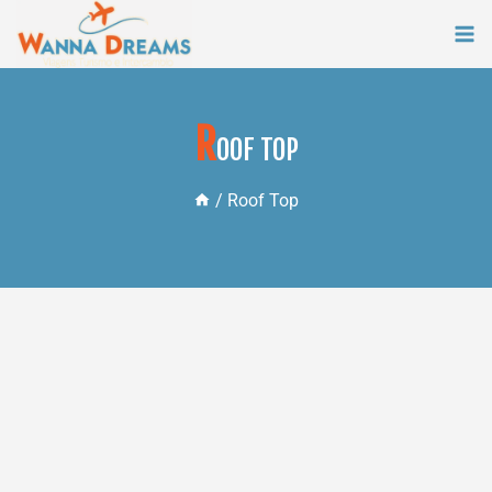
Skip
to
content
R
OOF TOP
/
Roof Top