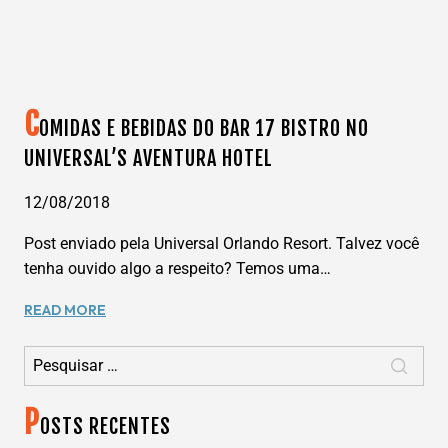
C
OMIDAS E BEBIDAS DO BAR 17 BISTRO NO
UNIVERSAL’S AVENTURA HOTEL
12/08/2018
Post enviado pela Universal Orlando Resort. Talvez você
tenha ouvido algo a respeito? Temos uma…
COMIDAS
READ MORE
E
Pesquisar por:
BEBIDAS
DO
BAR
P
17
OSTS RECENTES
BISTRO