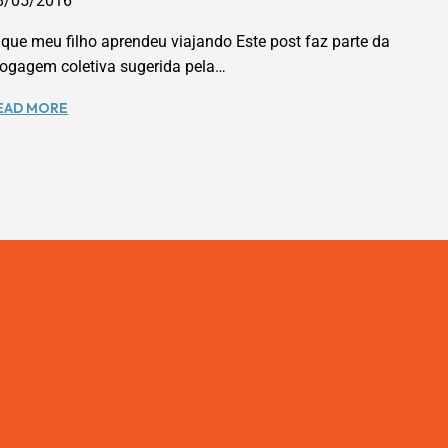
8/05/2016
 que meu filho aprendeu viajando Este post faz parte da
logagem coletiva sugerida pela…
O
EAD MORE
QUE
MEU
FILHO
APRENDEU
VIAJANDO.