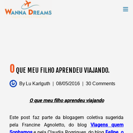
Skip
to
content
O
QUE MEU FILHO APRENDEU VIAJANDO.
By
Lu Karlguth
08/05/2016
30 Comments
O que meu filho aprendeu viajando
Este post faz parte da blogagem coletiva sugerida
pela Francine Agnoletto, do blog
Viagens quem
Sonhamos
e pela Claudia Rogrigues, do blog
Felipe, o