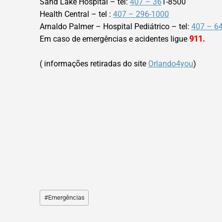
Sand Lake Hospital – tel:
407 – 36
1-8500
Health Central – tel :
407 – 296-1000
Arnaldo Palmer – Hospital Pediátrico – tel:
407 – 6
Em caso de emergências e acidentes ligue
911.
( informações retiradas do site
Orlando4you
)
Post
#
Emergências
Tags: