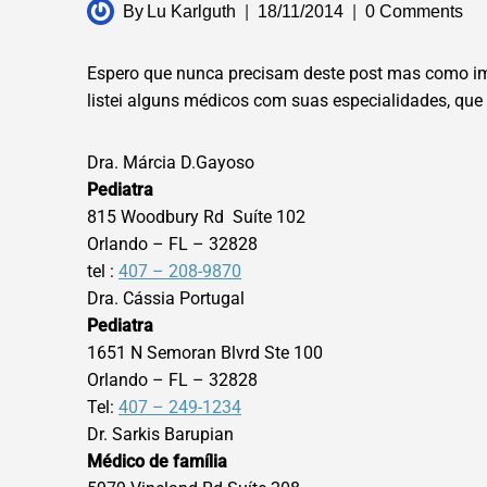
By
Lu Karlguth
18/11/2014
0 Comments
Espero que nunca precisam deste post mas como impr
listei alguns médicos com suas especialidades, que
Dra. Márcia D.Gayoso
Pediatra
815 Woodbury Rd Suíte 102
Orlando – FL – 32828
tel :
407 – 208-9870
Dra. Cássia Portugal
Pediatra
1651 N Semoran Blvrd Ste 100
Orlando – FL – 32828
Tel:
407 – 249-1234
Dr. Sarkis Barupian
Médico de família