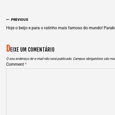
N
PREVIOUS
AVEGAÇÃO
Hoje o beijo e para o ratinho mais famoso do mundo! Parab
DE
D
EIXE UM COMENTÁRIO
POST
O seu endereço de e-mail não será publicado.
Campos obrigatórios são m
Comment
*