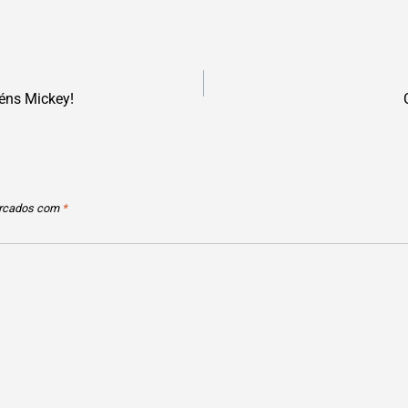
éns Mickey!
arcados com
*