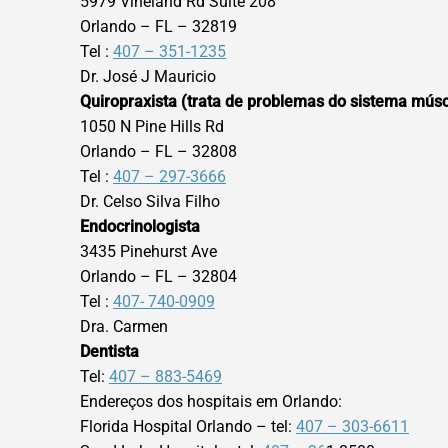
5979 Vineland Rd Suíte 208
Orlando – FL – 32819
Tel :
407 – 351-1235
Dr. José J Mauricio
Quiropraxista (trata de problemas do sistema músc
1050 N Pine Hills Rd
Orlando – FL – 32808
Tel :
407 – 297-3666
Dr. Celso Silva Filho
Endocrinologista
3435 Pinehurst Ave
Orlando – FL – 32804
Tel :
407- 740-0909
Dra. Carmen
Dentista
Tel:
407 – 883-5469
Endereços dos hospitais em Orlando:
Florida Hospital Orlando – tel:
407 – 303-6611