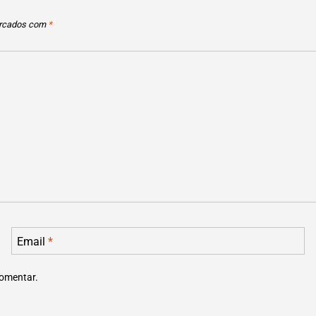
arcados com
*
Email
*
comentar.