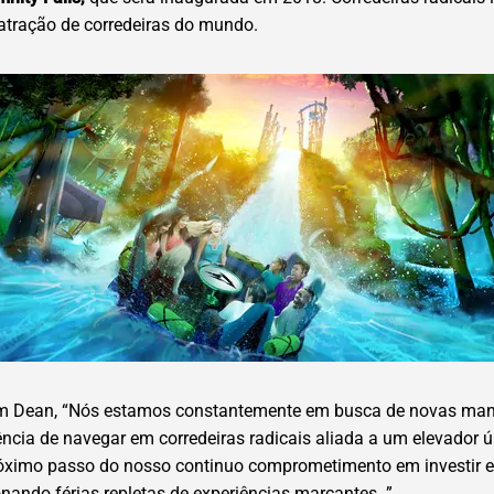
tração de corredeiras do mundo.
im Dean, “Nós estamos constantemente em busca de novas manei
ência de navegar em corredeiras radicais aliada a um elevador 
 o próximo passo do nosso continuo comprometimento em investi
onando férias repletas de experiências marcantes. ”