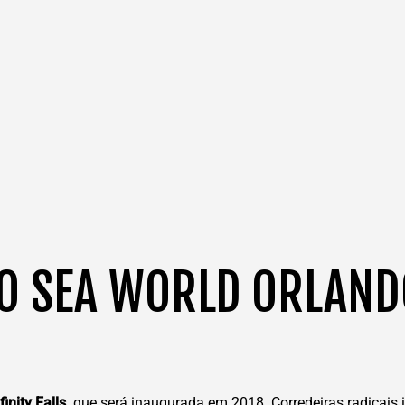
O SEA WORLD ORLAND
finity Falls,
que será inaugurada em 2018. Corredeiras radicais ir