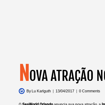
N
OVA ATRAÇÃO N
By
Lu Karlguth
13/04/2017
0 Comments
O
SeaWorld Orlando
anuncia sua nova atração, a
In