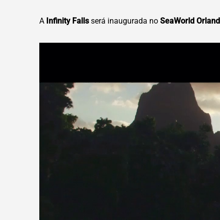
A
Infinity Falls
será inaugurada no
SeaWorld Orlan
T
o
c
a
d
o
r
d
e
v
í
d
e
o