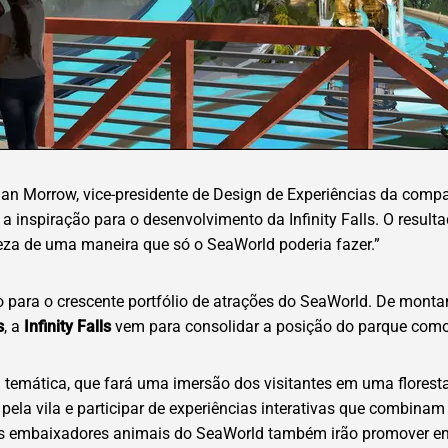
n Morrow, vice-presidente de Design de Experiências da compan
a inspiração para o desenvolvimento da Infinity Falls. O resul
reza de uma maneira que só o SeaWorld poderia fazer.”
 para o crescente portfólio de atrações do SeaWorld. De mont
s
, a
Infinity Falls
vem para consolidar a posição do parque como 
 temática, que fará uma imersão dos visitantes em uma florest
 pela vila e participar de experiências interativas que combin
 Os embaixadores animais do SeaWorld também irão promover en