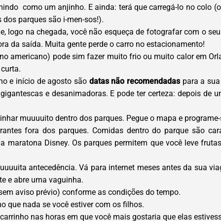
rmindo como um anjinho. E ainda: terá que carregá-lo no colo
 dos parques são i-men-sos!).
ue, logo na chegada, você não esqueça de fotografar com o seu 
ora da saída. Muita gente perde o carro no estacionamento!
rno americano) pode sim fazer muito frio ou muito calor em Orl
curta.
lho e início de agosto são
datas não recomendadas
para a sua
 gigantescas e desanimadoras. E pode ter certeza: depois de 
minhar muuuuito dentro dos parques. Pegue o mapa e programe
rantes fora dos parques. Comidas dentro do parque são ca
a maratona Disney. Os parques permitem que você leve frutas
uuuita antecedência. Vá para internet meses antes da sua via
ste e abre uma vaguinha.
(sem aviso prévio) conforme as condições do tempo.
 que nada se você estiver com os filhos.
arrinho nas horas em que você mais gostaria que elas estive