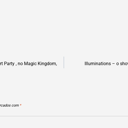
rt Party , no Magic Kingdom,
Illuminations – o sho
arcados com
*