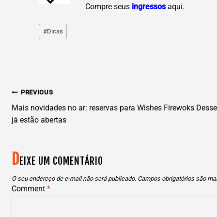
C
ompre seus
ingressos
aqui.
Post
#
Dicas
Tags:
N
PREVIOUS
AVEGAÇÃO
Mais novidades no ar: reservas para Wishes Firewoks Desse
já estão abertas
DE
D
POST
EIXE UM COMENTÁRIO
O seu endereço de e-mail não será publicado.
Campos obrigatórios são m
Comment
*