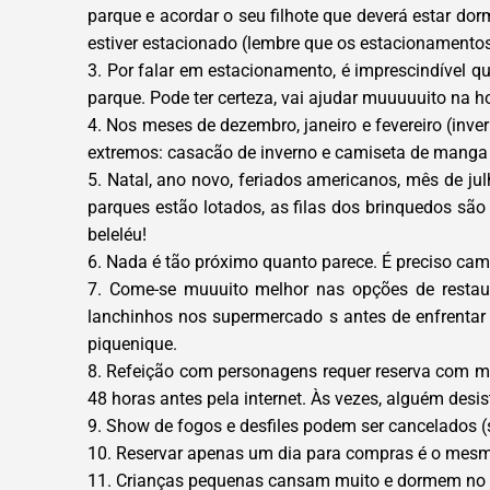
parque e acordar o seu filhote que deverá estar do
estiver estacionado (lembre que os estacionamentos
3. Por falar em estacionamento, é imprescindível q
parque. Pode ter certeza, vai ajudar muuuuuito na h
4. Nos meses de dezembro, janeiro e fevereiro (inve
extremos: casacão de inverno e camiseta de manga 
5. Natal, ano novo, feriados americanos, mês de ju
parques estão lotados, as filas dos brinquedos são
beleléu!
6. Nada é tão próximo quanto parece. É preciso ca
7. Come-se muuuito melhor nas opções de restau
lanchinhos nos supermercado s antes de enfrentar 
piquenique.
8. Refeição com personagens requer reserva com mu
48 horas antes pela internet. Às vezes, alguém desi
9. Show de fogos e desfiles podem ser cancelados 
10. Reservar apenas um dia para compras é o mesmo
11. Crianças pequenas cansam muito e dormem no c