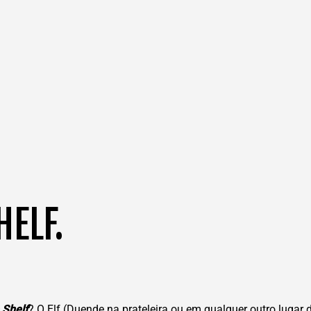
HELF.
 Shelf
? O Elf (Duende na prateleira ou em qualquer outro lugar 