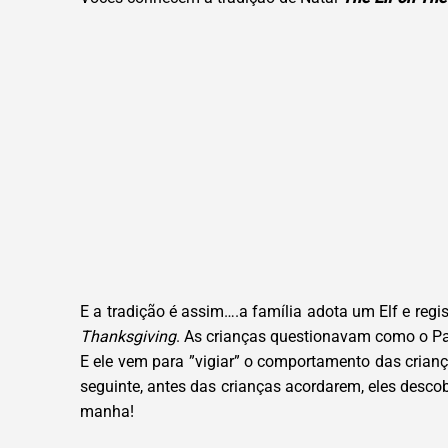
E a tradição é assim….a família adota um Elf e re
Thanksgiving
. As crianças questionavam como o Pa
E ele vem para ”vigiar” o comportamento das crianç
seguinte, antes das crianças acordarem, eles descob
manha!