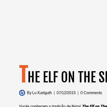
T
HE ELF ON THE S
By
Lu Karlguth
07/12/2015
0 Comments
Vocês conhecem a tradição de Natal
The Elf on The