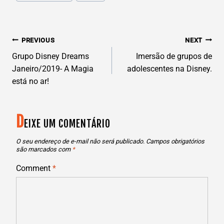
Tags:
N
PREVIOUS
NEXT
AVEGAÇÃO
Grupo Disney Dreams
Imersão de grupos de
Janeiro/2019- A Magia
adolescentes na Disney.
DE
está no ar!
POST
D
EIXE UM COMENTÁRIO
O seu endereço de e-mail não será publicado.
Campos obrigatórios
são marcados com
*
Comment
*