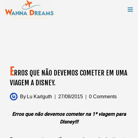
Skip
to
content
E
RROS QUE NÃO DEVEMOS COMETER EM UMA
VIAGEM A DISNEY.
By
Lu Karlguth
27/08/2015
0 Comments
Erros que não devemos cometer na 1ª viagem para
Disney!!!