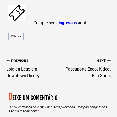
C
ompre seus
ingressos
aqui.
Post
#
Dicas
Tags:
N
PREVIOUS
NEXT
AVEGAÇÃO
Loja da Lego em
Passaporte Epcot-Kidcot
Downtown Disney.
Fun Spots
DE
D
POST
EIXE UM COMENTÁRIO
O seu endereço de e-mail não será publicado.
Campos obrigatórios
são marcados com
*