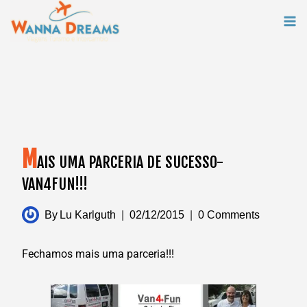
Skip
to
content
M
AIS UMA PARCERIA DE SUCESSO-
VAN4FUN!!!
By
Lu Karlguth
02/12/2015
0 Comments
Fechamos mais uma parceria!!!