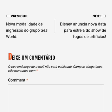
N
PREVIOUS
NEXT
AVEGAÇÃO
Nova modalidade de
Disney anuncia nova data
ingressos do grupo Sea
para estreia do show de
DE
World.
fogos de artifícios!
POST
D
EIXE UM COMENTÁRIO
O seu endereço de e-mail não será publicado.
Campos obrigatórios
são marcados com
*
Comment
*