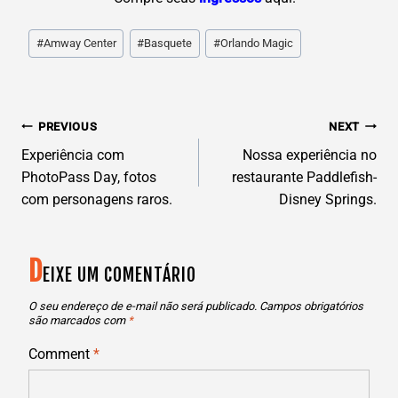
Post
#
Amway Center
#
Basquete
#
Orlando Magic
Tags:
N
PREVIOUS
NEXT
AVEGAÇÃO
Experiência com
Nossa experiência no
PhotoPass Day, fotos
restaurante Paddlefish-
DE
com personagens raros.
Disney Springs.
POST
D
EIXE UM COMENTÁRIO
O seu endereço de e-mail não será publicado.
Campos obrigatórios
são marcados com
*
Comment
*