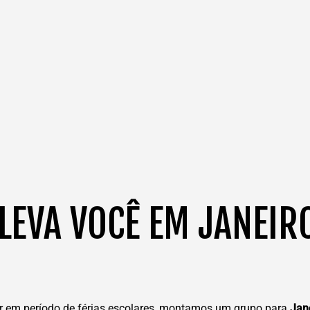
EVA VOCÊ EM JANEIRO
ar em período de férias escolares, montamos um grupo para
Jan