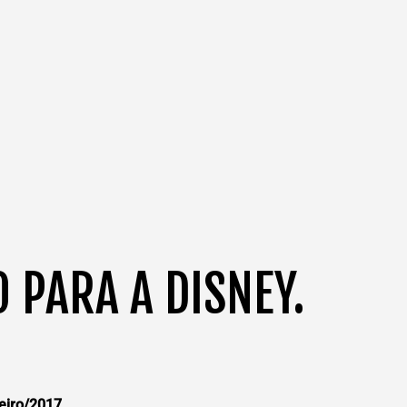
 PARA A DISNEY.
eiro/2017
.