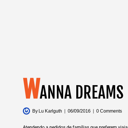
W
ANNA DREAMS L
By
Lu Karlguth
06/09/2016
0 Comments
Atendendo a pedidos de famílias que preferem viaj