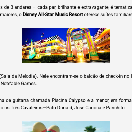
os de 3 andares – cada par, brilhante e extravagante, é temati
 maiores, o
Disney All-Star Music Resort
oferece suítes familia
 (Sala da Melodia). Nele encontram-se o balcão de check-in no l
s Note’able Games.
rma de guitarra chamada Piscina Calypso e a menor, em for
do os Três Cavaleiros—Pato Donald, José Carioca e Panchito.