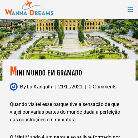
Skip
to
content
M
INI MUNDO EM GRAMADO
By
Lu Karlguth
21/11/2021
0 Comments
Quando visitei esse parque tive a sensação de que
viajei por varias partes do mundo dada a perfeição
das construções em miniatura.
O Mini Mundo é um parque ao ar livre formado por