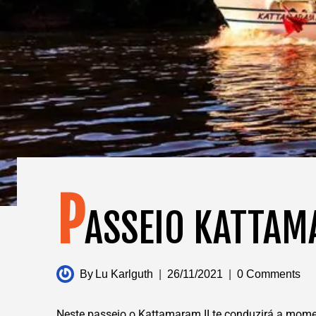
P
ASSEIO KATTA
By
Lu Karlguth
26/11/2021
0 Comments
Neste passeio o Kattamaram II te conduzirá a mome