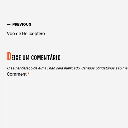
N
PREVIOUS
AVEGAÇÃO
Voo de Helicóptero
DE
D
EIXE UM COMENTÁRIO
POST
O seu endereço de e-mail não será publicado.
Campos obrigatórios são m
Comment
*