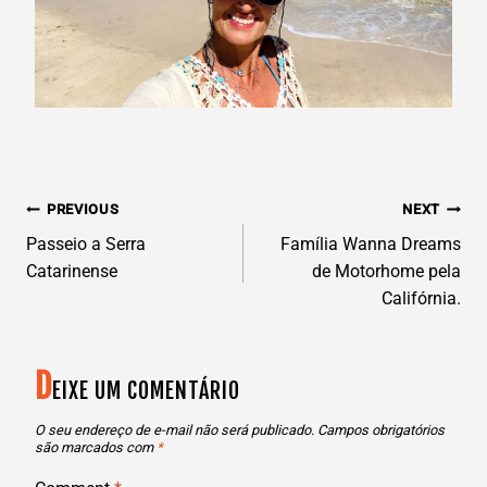
N
PREVIOUS
NEXT
AVEGAÇÃO
Passeio a Serra
Família Wanna Dreams
Catarinense
de Motorhome pela
DE
Califórnia.
POST
D
EIXE UM COMENTÁRIO
O seu endereço de e-mail não será publicado.
Campos obrigatórios
são marcados com
*