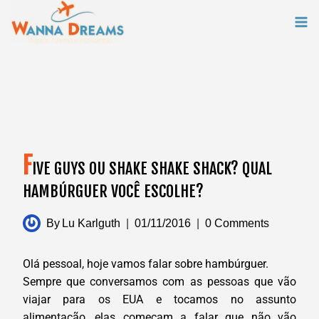
Skip
to
content
F
IVE GUYS OU SHAKE SHAKE SHACK? QUAL
HAMBÚRGUER VOCÊ ESCOLHE?
By
Lu Karlguth
01/11/2016
0 Comments
Olá pessoal, hoje vamos falar sobre hambúrguer.
Sempre que conversamos com as pessoas que vão
viajar para os EUA e tocamos no assunto
alimentação, elas começam a falar que não vão