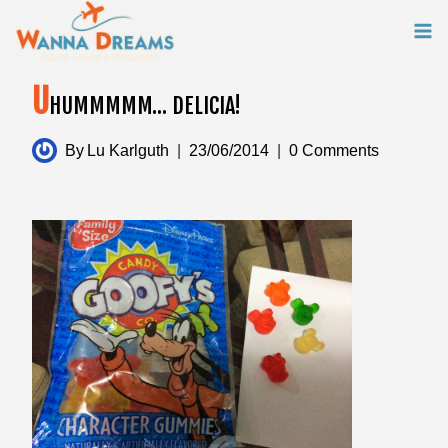
Skip
to
content
U
HUMMMMM… DELICIA!
By
Lu Karlguth
23/06/2014
0 Comments