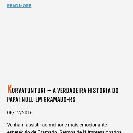
IMPRIMA
READ MORE
AQUI
O
VOUCHER
PARA
DESCONTOS
DE
COMPRAS
NOS
OUTLETS.
K
ORVATUNTURI – A VERDADEIRA HISTÓRIA DO
PAPAI NOEL EM GRAMADO-RS
06/12/2016
Venham assistir ao melhor e mais emocionante
espetáculo de Gramado. Saímos de lá impressionados