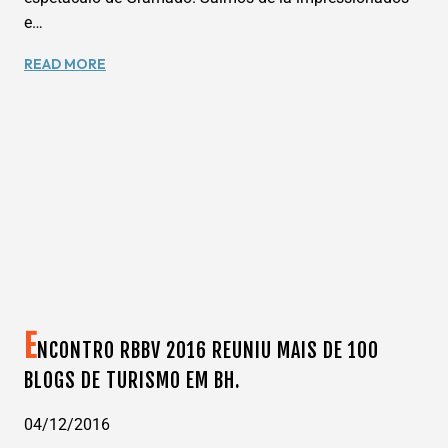
e…
KORVATUNTURI
READ MORE
–
A
VERDADEIRA
HISTÓRIA
DO
PAPAI
NOEL
EM
GRAMADO-
RS
E
NCONTRO RBBV 2016 REUNIU MAIS DE 100
BLOGS DE TURISMO EM BH.
04/12/2016