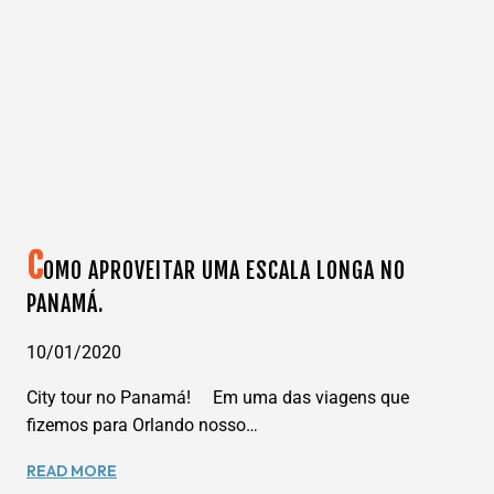
HOTEL
–
DICA
DE
HOTEL
EM
LOS
ANGELES-
CA
C
OMO APROVEITAR UMA ESCALA LONGA NO
PANAMÁ.
10/01/2020
City tour no Panamá! Em uma das viagens que
fizemos para Orlando nosso…
COMO
READ MORE
APROVEITAR