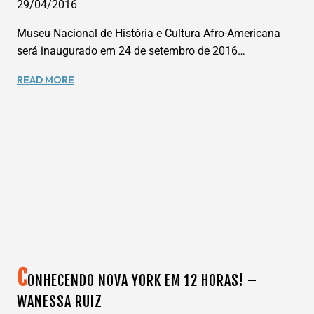
29/04/2016
Museu Nacional de História e Cultura Afro-Americana
será inaugurado em 24 de setembro de 2016…
MUSEU
READ MORE
NACIONAL
DE
HISTÓRIA
E
CULTURA
AFRO-
AMERICANA
–
EM
WASHINGTON,
DC
C
ONHECENDO NOVA YORK EM 12 HORAS! –
WANESSA RUIZ