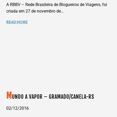
A RBBV – Rede Brasileira de Blogueiros de Viagens, foi
criada em 27 de novembro de…
ENCONTRO
READ MORE
RBBV
2016
REUNIU
MAIS
DE
100
BLOGS
DE
TURISMO
EM
BH.
M
UNDO A VAPOR – GRAMADO/CANELA-RS
02/12/2016