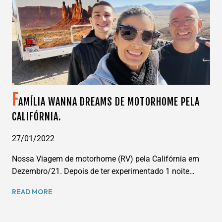
COMO
PLANEJAR
SUA
VIAGEM
PARA
VIVER
O
MAIOR
EVENTO
F
AMÍLIA WANNA DREAMS DE MOTORHOME PELA
DO
FUTEBOL
CALIFÓRNIA.
AO
VIVO
27/01/2022
Nossa Viagem de motorhome (RV) pela Califórnia em
Dezembro/21. Depois de ter experimentado 1 noite…
FAMÍLIA
READ MORE
WANNA
DREAMS