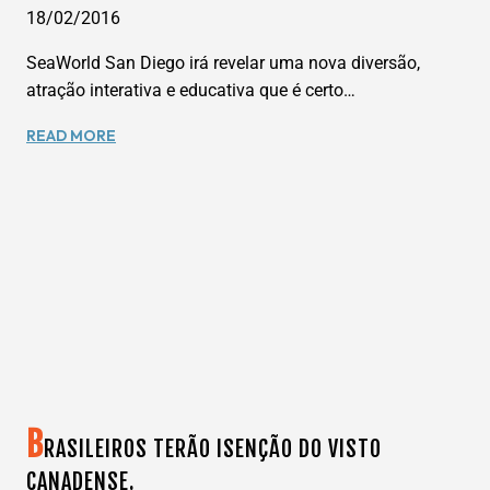
18/02/2016
SeaWorld San Diego irá revelar uma nova diversão,
atração interativa e educativa que é certo…
NOVA
READ MORE
ATRAÇÃO
NO
SEA
WORLD
SAN
DIEGO.
B
RASILEIROS TERÃO ISENÇÃO DO VISTO
CANADENSE.