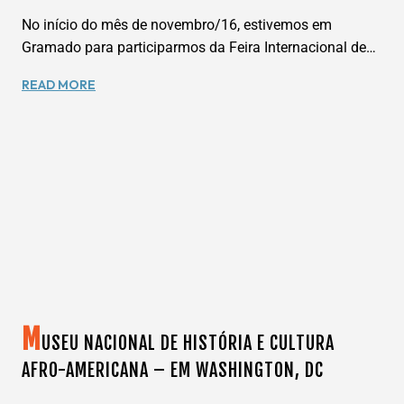
No início do mês de novembro/16, estivemos em
Gramado para participarmos da Feira Internacional de…
PARQUE
READ MORE
TERRA
MÁGICA
FLORYBAL,
VENHA
SE
DIVERTIR
EM
CANELA-
RS.
M
USEU NACIONAL DE HISTÓRIA E CULTURA
AFRO-AMERICANA – EM WASHINGTON, DC