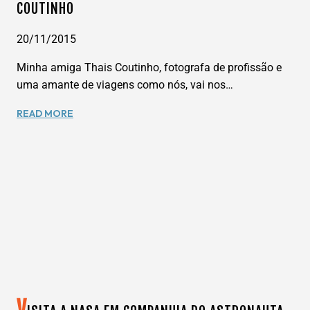
COUTINHO
20/11/2015
Minha amiga Thais Coutinho, fotografa de profissão e
uma amante de viagens como nós, vai nos…
DICAS
READ MORE
DE
VIAGEM
–
NY
DIA
1
–
POR
THAIS
COUTINHO
V