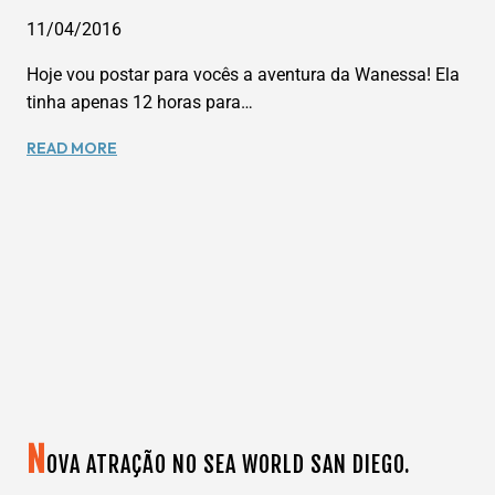
11/04/2016
Hoje vou postar para vocês a aventura da Wanessa! Ela
tinha apenas 12 horas para…
CONHECENDO
READ MORE
NOVA
YORK
EM
12
HORAS!
–
WANESSA
RUIZ
N
OVA ATRAÇÃO NO SEA WORLD SAN DIEGO.