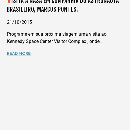
ISITA A NASA EM COMPANHIA DO ASTRONAUTA
BRASILEIRO, MARCOS PONTES.
21/10/2015
Programe em sua próxima viagem uma visita ao
Kennedy Space Center Visitor Complex , onde…
VISITA
READ MORE
A
NASA
EM
COMPANHIA
DO
ASTRONAUTA
BRASILEIRO,
MARCOS
PONTES.