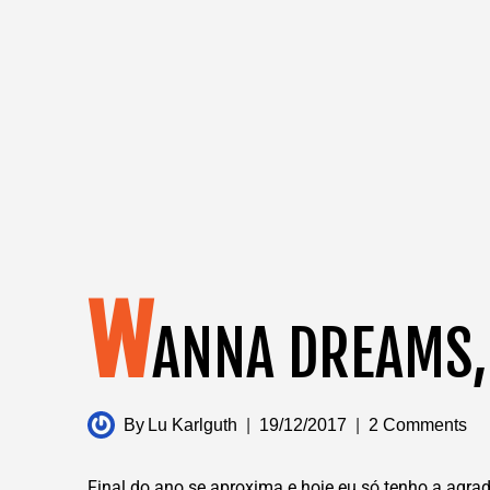
W
ANNA DREAMS, 
By
Lu Karlguth
19/12/2017
2 Comments
Final do ano se aproxima e hoje eu só tenho a agra