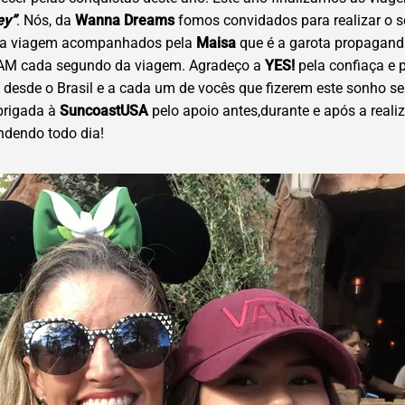
ey”
. Nós, da
Wanna Dreams
fomos convidados para realizar o s
uma viagem acompanhados pela
Maisa
que é a garota propagan
RAM cada segundo da viagem. Agradeço a
YES!
pela confiaça e 
sde o Brasil e a cada um de vocês que fizerem este sonho se 
brigada à
SuncoastUSA
pelo apoio antes,durante e após a reali
ndendo todo dia!