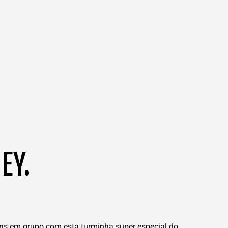
EY.
gens em grupo com esta turminha super especial do