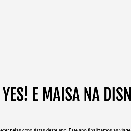
YES! E MAISA NA DISN
decer pelas conquistas deste ano. Este ano finalizamos as via