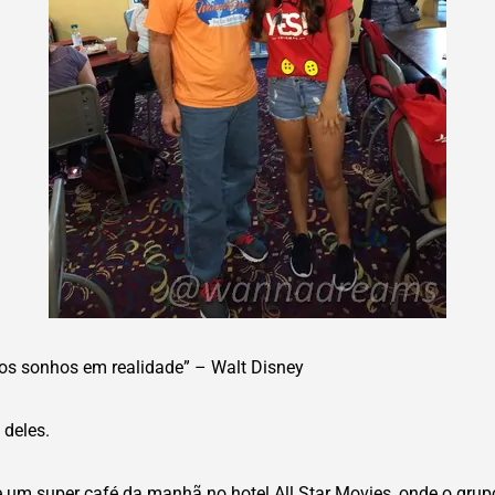
s sonhos em realidade” – Walt Disney
deles.
 um super café da manhã no hotel All Star Movies, onde o grup