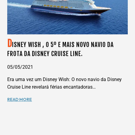
DISNEY
WISH.
D
ISNEY WISH , O 5º E MAIS NOVO NAVIO DA
FROTA DA DISNEY CRUISE LINE.
05/05/2021
Era uma vez um Disney Wish: O novo navio da Disney
Cruise Line revelará férias encantadoras…
DISNEY
READ MORE
WISH
,
O
5º
E