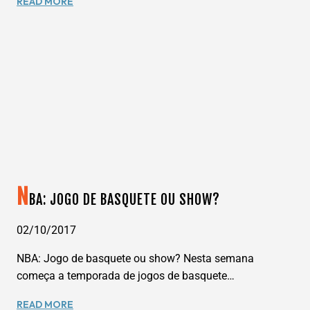
READ MORE
DREAMS,
YES!
E
MAISA
NA
DISNEY.
N
BA: JOGO DE BASQUETE OU SHOW?
02/10/2017
NBA: Jogo de basquete ou show? Nesta semana
começa a temporada de jogos de basquete…
NBA:
READ MORE