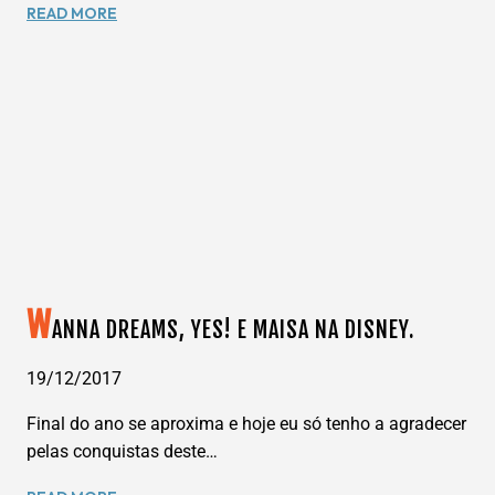
LION’S
READ MORE
PRIDE
ORLANDO,
O
RESTAURANTE
OFICIAL
DO
ORLANDO
CITY.
W
ANNA DREAMS, YES! E MAISA NA DISNEY.
19/12/2017
Final do ano se aproxima e hoje eu só tenho a agradecer
pelas conquistas deste…
WANNA