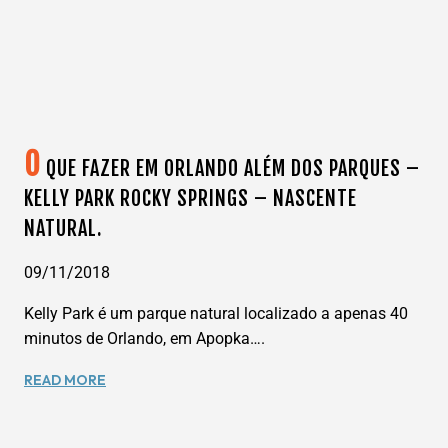
MAIS
NOVO
NAVIO
DA
FROTA
DA
DISNEY
O
QUE FAZER EM ORLANDO ALÉM DOS PARQUES –
CRUISE
LINE.
KELLY PARK ROCKY SPRINGS – NASCENTE
NATURAL.
09/11/2018
Kelly Park é um parque natural localizado a apenas 40
minutos de Orlando, em Apopka….
O
READ MORE
QUE
FAZER
EM