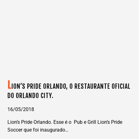
AQUI
O
VOUCHER
PARA
DESCONTOS
DE
COMPRAS
NOS
OUTLETS.
L
ION’S PRIDE ORLANDO, O RESTAURANTE OFICIAL
DO ORLANDO CITY.
16/05/2018
Lion’s Pride Orlando. Esse é o Pub e Grill Lion’s Pride
Soccer que foi inaugurado…