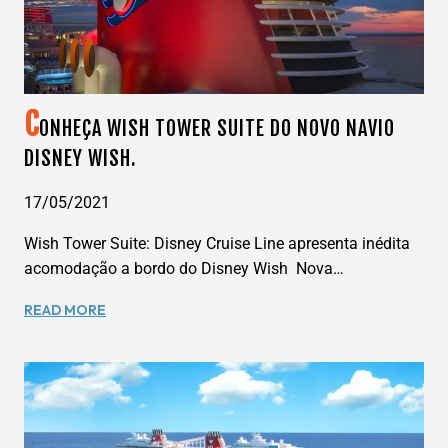
C
ONHEÇA WISH TOWER SUITE DO NOVO NAVIO
DISNEY WISH.
17/05/2021
Wish Tower Suite: Disney Cruise Line apresenta inédita
acomodação a bordo do Disney Wish Nova…
CONHEÇA
READ MORE
WISH
TOWER
SUITE
DO
NOVO
NAVIO