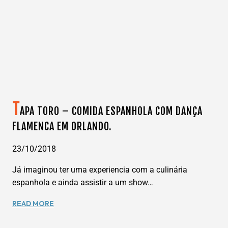
ORLANDO
ALÉM
DOS
PARQUES
–
KELLY
PARK
ROCKY
SPRINGS
T
APA TORO – COMIDA ESPANHOLA COM DANÇA
–
NASCENTE
FLAMENCA EM ORLANDO.
NATURAL.
23/10/2018
Já imaginou ter uma experiencia com a culinária
espanhola e ainda assistir a um show…
TAPA
READ MORE
TORO
–